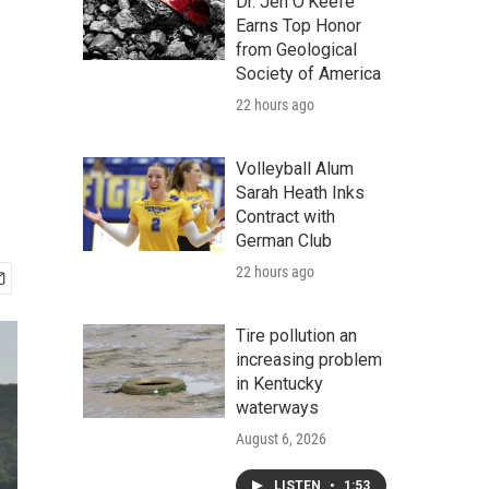
Dr. Jen O'Keefe
Earns Top Honor
from Geological
Society of America
22 hours ago
Volleyball Alum
Sarah Heath Inks
Contract with
German Club
22 hours ago
Tire pollution an
increasing problem
in Kentucky
waterways
August 6, 2026
LISTEN
•
1:53