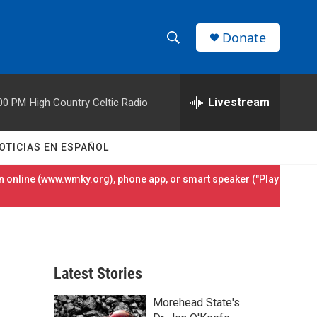
Donate
S
S
e
h
a
r
Livestream
00 PM
High Country Celtic Radio
o
c
h
w
Q
OTICIAS EN ESPAÑOL
u
S
e
 online (
www.wmky.org
), phone app, or smart speaker ("Play
r
e
y
a
r
Latest Stories
c
Morehead State's
h