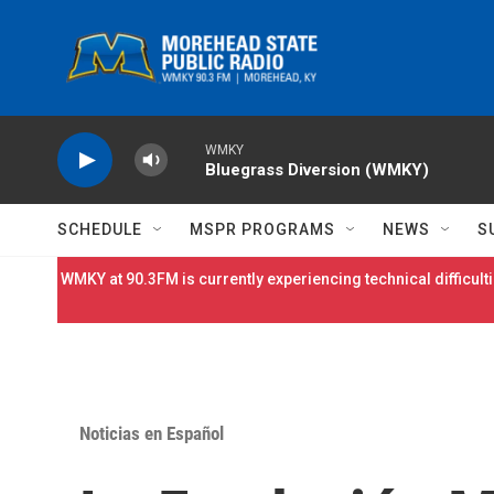
Skip to main content
WMKY
Bluegrass Diversion (WMKY)
SCHEDULE
MSPR PROGRAMS
NEWS
S
WMKY at 90.3FM is currently experiencing technical difficulti
Noticias en Español