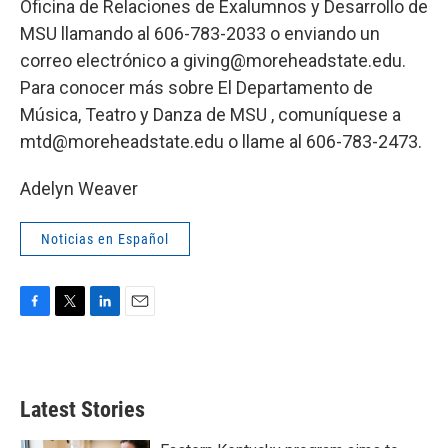
Oficina de Relaciones de Exalumnos y Desarrollo de
MSU llamando al 606-783-2033 o enviando un
correo electrónico a giving@moreheadstate.edu.
Para conocer más sobre El Departamento de
Música, Teatro y Danza de MSU , comuníquese a
mtd@moreheadstate.edu o llame al 606-783-2473.
Adelyn Weaver
Noticias en Español
F
T
L
E
a
w
i
m
c
i
n
a
e
t
k
i
b
t
e
l
Latest Stories
o
e
d
o
r
I