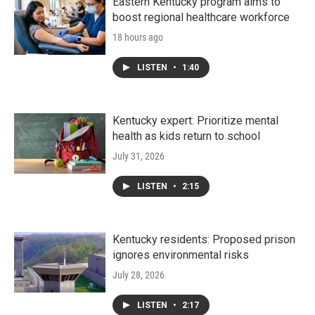
k
n
Eastern Kentucky program aims to
boost regional healthcare workforce
18 hours ago
LISTEN
•
1:40
Kentucky expert: Prioritize mental
health as kids return to school
July 31, 2026
LISTEN
•
2:15
Kentucky residents: Proposed prison
ignores environmental risks
July 28, 2026
LISTEN
•
2:17