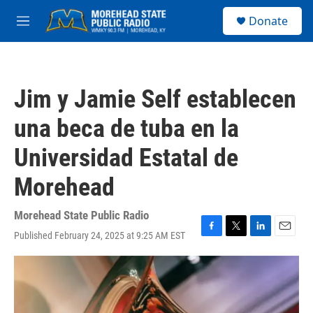
Skip to main content
S
Donate
e
M
a
e
r
n
c
u
h
Jim y Jamie Self establecen
u
e
una beca de tuba en la
r
y
Universidad Estatal de
Morehead
Morehead State Public Radio
Published February 24, 2025 at 9:25 AM EST
F
T
L
E
a
w
i
m
c
i
n
a
e
t
k
i
b
t
e
l
o
e
d