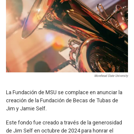
o
r
I
k
n
Morehead State University
La Fundación de MSU se complace en anunciar la
creación de la Fundación de Becas de Tubas de
Jim y Jamie Self.
Este fondo fue creado a través de la generosidad
de Jim Self en octubre de 2024 para honrar el